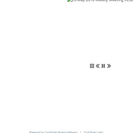
Powered by ClubDesk Vereinssoftware
|
ClubDesk Login