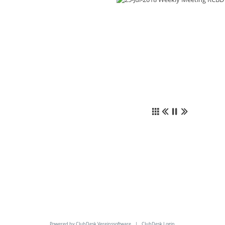
Powered by ClubDesk Vereinssoftware
|
ClubDesk Login