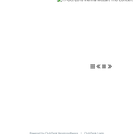
Powered by ClubDesk Vereinssoftware
|
ClubDesk Login