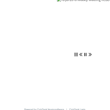
Powered by ClubDesk Vereinssoftware
|
ClubDesk Login