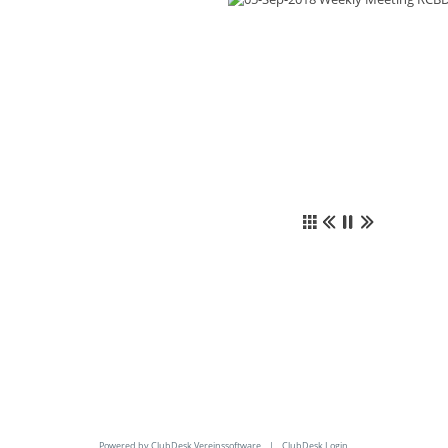
Powered by ClubDesk Vereinssoftware
|
ClubDesk Login